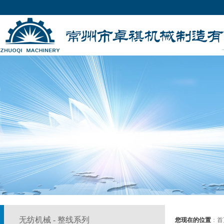
无纺机械 - 整线系列
您现在的位置
：
首