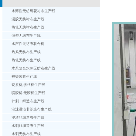
水溶性无纺绣花衬布生产线
浸胶无纺衬布生产线
热轧无纺衬布生产线
薄型无纺布生产线
水溶性无纺布联合机
热风无纺布生产线
热轧无纺布生产线
木浆复合水刺无纺布生产线
被褥装套生产线
硬质棉,纺丝棉生产线
喷胶棉.无胶棉生产线
针刺非织造布生产线
泡沫浸渍非织造布生产线
浸渍非织造布生产线
水刺非织造布生产线
水刺无纺布生产线