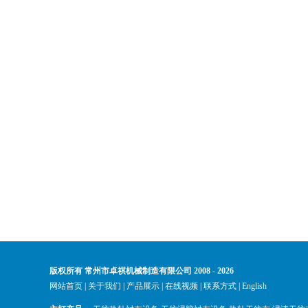
版权所有 常州市卓祺机械制造有限公司 2008 - 2026
网站首页
|
关于我们
|
产品展示
|
在线视频
|
联系方式
|
English