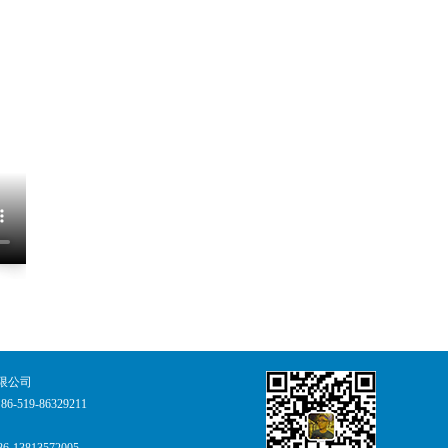
限公司
86-519-86329211