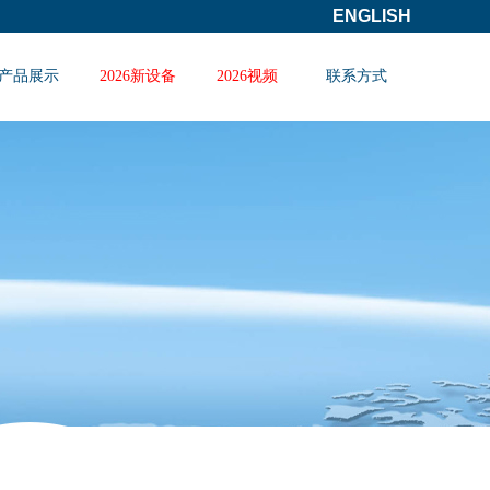
ENGLISH
产品展示
2026新设备
2026视频
联系方式