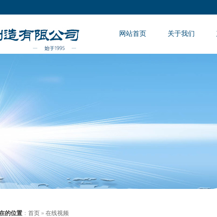
网站首页
关于我们
在的位置
：
首页
»
在线视频