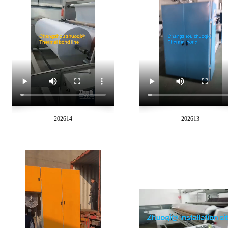
202614
202613