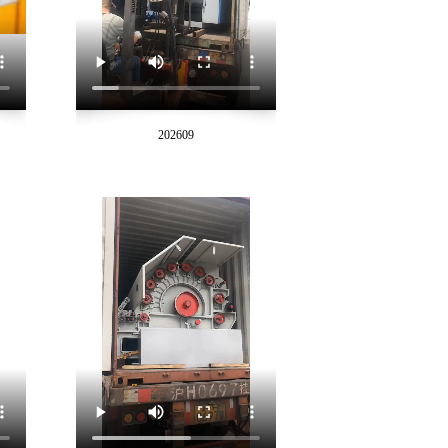
202609