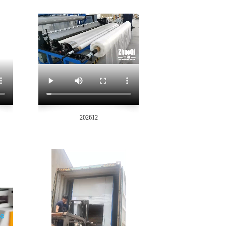
202612