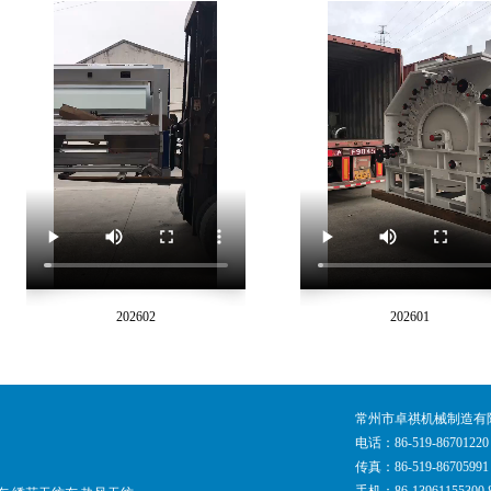
202602
202601
常州市卓祺机械制造有
电话：86-519-86701220 
传真：86-519-86705991