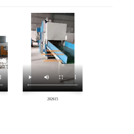
202615