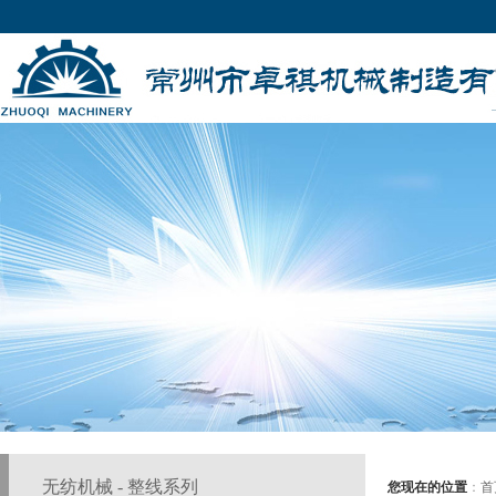
无纺机械 - 整线系列
您现在的位置
：
首