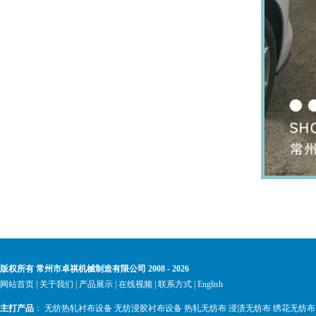
版权所有 常州市卓祺机械制造有限公司 2008 - 2026
网站首页
|
关于我们
|
产品展示
|
在线视频
|
联系方式
|
English
主打产品
：
无纺热轧衬布设备
无纺浸胶衬布设备
热轧无纺布
浸渍无纺布
绣花无纺布