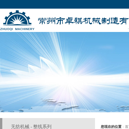
无纺机械 - 整线系列
您现在的位置
：
首