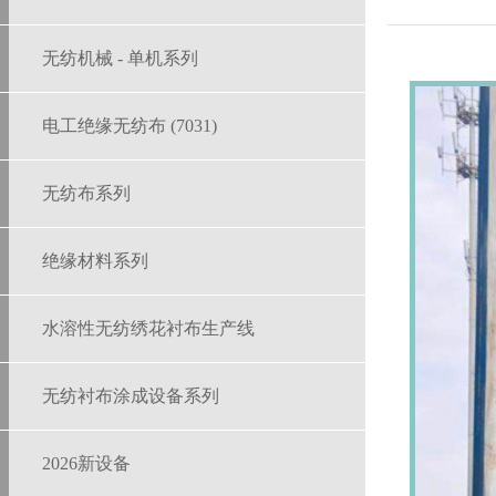
无纺机械 - 单机系列
电工绝缘无纺布 (7031)
无纺布系列
绝缘材料系列
水溶性无纺绣花衬布生产线
无纺衬布涂成设备系列
2026新设备