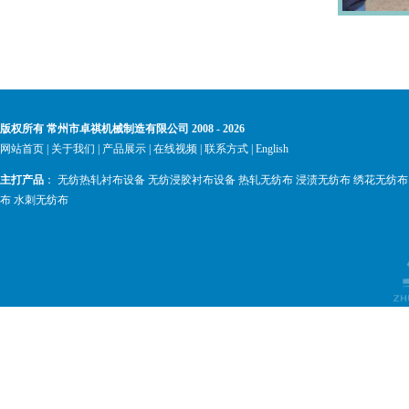
版权所有 常州市卓祺机械制造有限公司 2008 - 2026
网站首页
|
关于我们
|
产品展示
|
在线视频
|
联系方式
|
English
主打产品
：
无纺热轧衬布设备
无纺浸胶衬布设备
热轧无纺布
浸渍无纺布
绣花无纺布
布
水刺无纺布