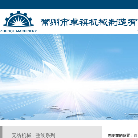
无纺机械 - 整线系列
您现在的位置
：
首