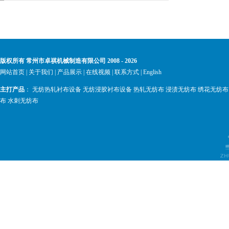
版权所有 常州市卓祺机械制造有限公司 2008 - 2026
网站首页
|
关于我们
|
产品展示
|
在线视频
|
联系方式
|
English
主打产品
：
无纺热轧衬布设备
无纺浸胶衬布设备
热轧无纺布
浸渍无纺布
绣花无纺布
布
水刺无纺布