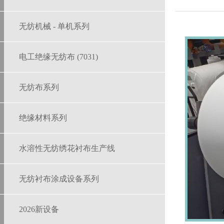
无纺机械 - 单机系列
电工绝缘无纺布 (7031)
无纺布系列
绝缘材料系列
水溶性无纺绣花衬布生产线
无纺衬布涂成设备系列
2026新设备