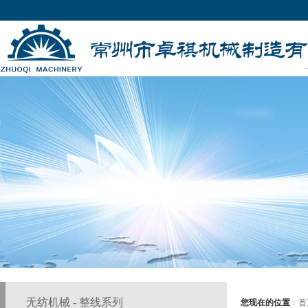
无纺机械 - 整线系列
您现在的位置
：
首