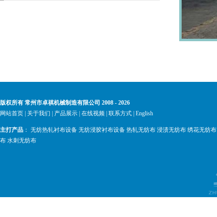
版权所有 常州市卓祺机械制造有限公司 2008 - 2026
网站首页
|
关于我们
|
产品展示
|
在线视频
|
联系方式
|
English
主打产品
：
无纺热轧衬布设备
无纺浸胶衬布设备
热轧无纺布
浸渍无纺布
绣花无纺布
布
水刺无纺布